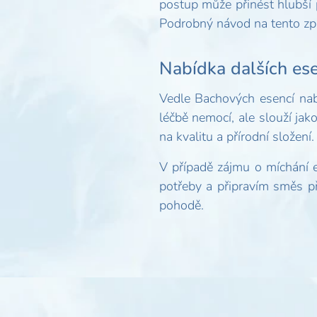
postup může přinést hlubší p
Podrobný návod na tento způ
Nabídka dalších ese
Vedle Bachových esencí nabí
léčbě nemocí, ale slouží ja
na kvalitu a přírodní složení.
V případě zájmu o míchání e
potřeby a připravím směs p
pohodě.