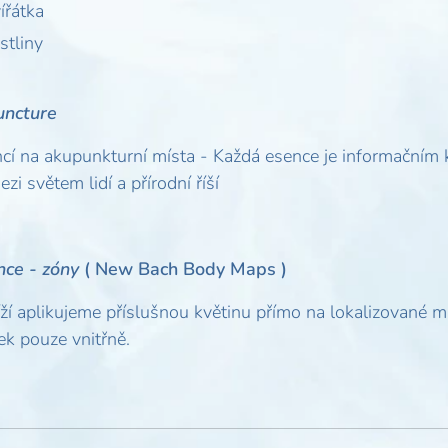
ířátka
stliny
uncture
cí na akupunkturní místa - Každá esence je informačním
i světem lidí a přírodní říší
ce - zóny
( New Bach Body Maps )
íží aplikujeme příslušnou květinu přímo na lokalizované mí
k pouze vnitřně.