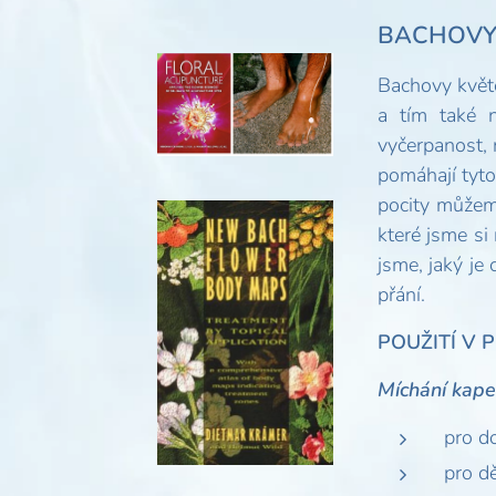
BACHOVY
Bachovy květo
a tím také 
vyčerpanost, 
pomáhají tyto
pocity můžem
které jsme si
jsme, jaký je
přání.
POUŽITÍ V 
Míchání kape
pro d
pro dě