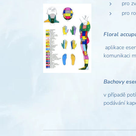
pro zv
pro ro
Floral accup
aplikace esen
komunikaci mez
Bachovy esen
v případě pot
podávání kape