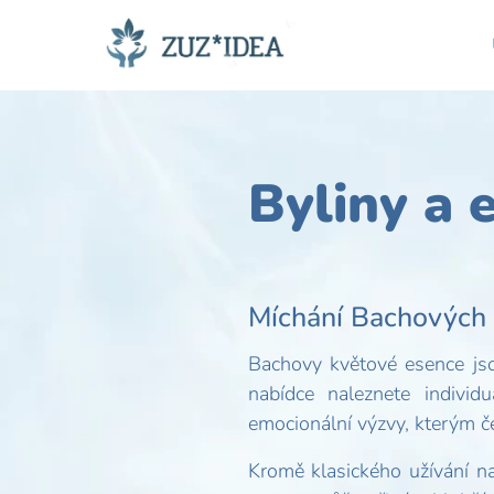
Byliny a 
Míchání Bachových 
Bachovy květové esence js
nabídce naleznete individ
emocionální výzvy, kterým čel
Kromě klasického užívání na