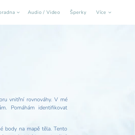
oradna
Audio / Video
Šperky
Více
ru vnitřní rovnováhy. V mé
bám. Pomáhám identifikovat
ené body na mapě těla. Tento