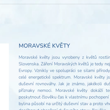
MORAVSKÉ KVĚTY
Moravské květy jsou vyrobeny z květů rostli
Slovenska. Záření Moravských květů je tedy nejvh
Evropy. Vznikly ve spolupráci se silami přírod
celé energetické spektrum. Moravské květy j
duševní rovnováhy. Jak je známo, jakékoli du
příznaky nemoci. Moravské květy dokáží te
poskytnout člověku čas k vlastnímu pochopení 
bylina působí na určitý duševní stav a proto v