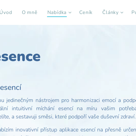
Úvod
O mně
Nabídka
Ceník
Články
P
esence
esencí
ou jedinečným nástrojem pro harmonizaci emocí a podpo
uální intuitivní míchání esencí na míru vašim potře
íte, a sestavuji směsi, které podpoří vaše duševní zdraví.
bízím inovativní přístup aplikace esencí na přesně urč