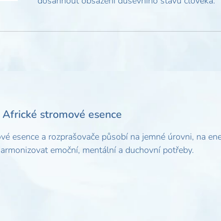
dosáhnout obsažení duševního stavu člověka.
Africké stromové esence
vé esence a rozprašovače působí na jemné úrovni, na energ
harmonizovat emoční, mentální a duchovní potřeby.