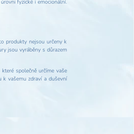
úrovni fyzické i emocionální.
yto produkty nejsou určeny k
tury jsou vyráběny s důrazem
i které společně určíme vaše
u k vašemu zdraví a duševní