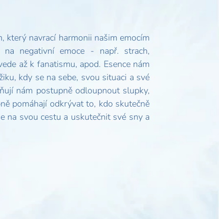
m, který navrací harmonii našim emocím
na negativní emoce - např. strach,
 vede až k fanatismu, apod. Esence nám
iku, kdy se na sebe, svou situaci a své
žňují nám postupně odloupnout slupky,
upně pomáhají odkrývat to, kdo skutečně
se na svou cestu a uskutečnit své sny a