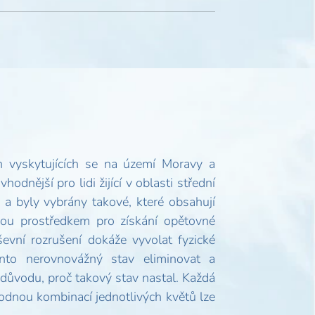
n vyskytujících se na území Moravy a
odnější pro lidi žijící v oblasti střední
y a byly vybrány takové, které obsahují
sou prostředkem pro získání opětovné
ševní rozrušení dokáže vyvolat fyzické
nto nerovnovážný stav eliminovat a
důvodu, proč takový stav nastal. Každá
hodnou kombinací jednotlivých květů lze