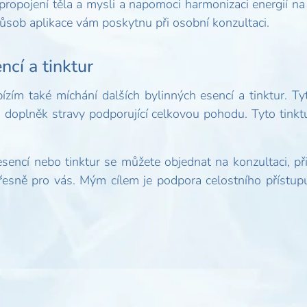
ropojení těla a mysli a napomoci harmonizaci energií na 
sob aplikace vám poskytnu při osobní konzultaci.
ncí a tinktur
zím také míchání dalších bylinných esencí a tinktur. T
ko doplněk stravy podporující celkovou pohodu. Tyto tink
sencí nebo tinktur se můžete objednat na konzultaci, př
řesně pro vás. Mým cílem je podpora celostního přístup