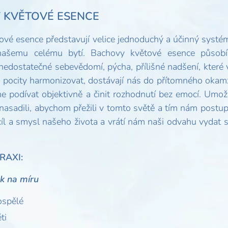
 KVĚTOVÉ ESENCE
vé esence představují velice jednoduchý a účinný systé
našemu celému bytí. Bachovy květové esence působí 
nedostatečné sebevědomí, pýcha, přílišné nadšení, které
 pocity harmonizovat, dostávají nás do přítomného okamž
e podívat objektivně a činit rozhodnutí bez emocí. Umo
 nasadili, abychom přežili v tomto světě a tím nám post
 cíl a smysl našeho života a vrátí nám naši odvahu vydat 
PRAXI:
k na míru
ospělé
ti