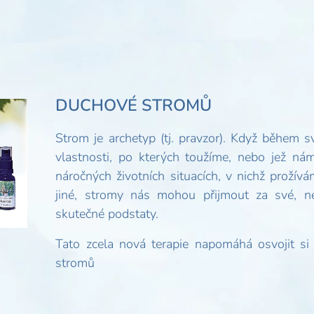
DUCHOVÉ STROMŮ
Strom je archetyp (tj. pravzor). Když během s
vlastnosti, po kterých toužíme, nebo jež n
náročných životních situacích, v nichž prožív
jiné, stromy nás mohou přijmout za své,
skutečné podstaty.
Tato zcela nová terapie napomáhá osvojit si 
stromů