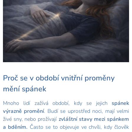
Proč se v období vnitřní proměny
mění spánek
Mnoho lidí zažívá období, kdy se jejich
spánek
výrazně promění
. Budí se uprostřed noci, mají velmi
živé sny, nebo prožívají
zvláštní stavy mezi spánkem
a bděním.
Často se to objevuje ve chvíli, kdy člověk