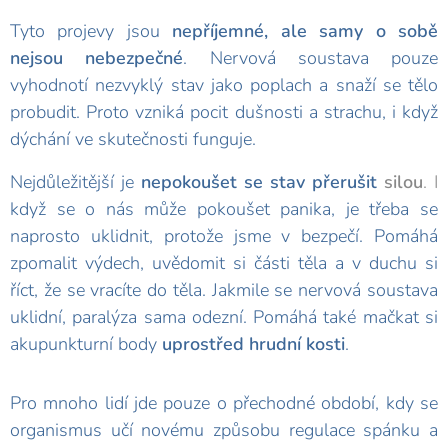
Tyto projevy jsou
nepříjemné, ale samy o sobě
nejsou nebezpečné
. Nervová soustava pouze
vyhodnotí nezvyklý stav jako poplach a snaží se tělo
probudit. Proto vzniká pocit dušnosti a strachu, i když
dýchání ve skutečnosti funguje.
Nejdůležitější je
nepokoušet se stav
přerušit
silou
. I
když se o nás může pokoušet panika, je třeba se
naprosto uklidnit, protože jsme v bezpečí. Pomáhá
zpomalit výdech, uvědomit si části těla a v duchu si
říct, že se vracíte do těla. Jakmile se nervová soustava
uklidní, paralýza sama odezní. Pomáhá také mačkat si
akupunkturní body
uprostřed hrudní kosti
.
Pro mnoho lidí jde pouze o přechodné období, kdy se
organismus učí novému způsobu regulace spánku a