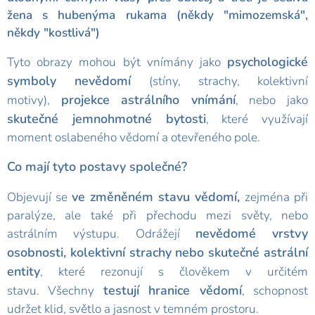
žena s hubenýma rukama (někdy "mimozemská",
někdy "kostlivá")
psychologické
T
yto obrazy mohou být vnímány jako
symboly nevědomí
(stíny, strachy, kolektivní
projekce astrálního vnímání
motivy),
, nebo jako
skutečné jemnohmotné bytosti
, které využívají
moment oslabeného vědomí a otevřeného pole.
Co mají tyto postavy společné?
ve změněném stavu vědomí,
Objevují se
zejména při
paralýze, ale také při přechodu mezi světy, nebo
nevědomé vrstvy
astrálním výstupu. Odrážejí
osobnosti, kolektivní strachy nebo skutečné astrální
entity
, které rezonují s člověkem v určitém
testují hranice vědomí
stavu. Všechny
, schopnost
udržet klid, světlo a jasnost v temném prostoru.