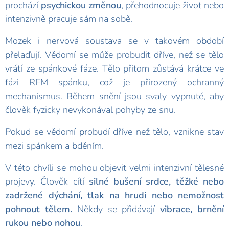
prochází
psychickou změnou
, přehodnocuje život nebo
intenzivně pracuje sám na sobě.
Mozek i nervová soustava se v takovém období
přelaďují. Vědomí se může probudit dříve, než se tělo
vrátí ze spánkové fáze. Tělo přitom zůstává krátce ve
fázi REM spánku, což je přirozený ochranný
mechanismus. Během snění jsou svaly vypnuté, aby
člověk fyzicky nevykonával pohyby ze snu.
Pokud se vědomí probudí dříve než tělo, vznikne stav
mezi spánkem a bděním.
V této chvíli se mohou objevit velmi intenzivní tělesné
projevy. Člověk cítí
silné bušení srdce, těžké nebo
zadržené dýchání, tlak na hrudi nebo nemožnost
pohnout tělem.
Někdy se přidávají
vibrace, brnění
rukou nebo nohou
.