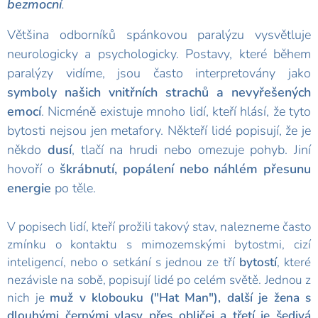
bezmocní
.
Většina odborníků spánkovou paralýzu vysvětluje
neurologicky a psychologicky. Postavy, které během
paralýzy vidíme, jsou často interpretovány jako
symboly našich vnitřních strachů a nevyřešených
emocí
.
Nicméně existuje mnoho lidí, kteří hlásí, že tyto
bytosti nejsou jen metafory.
Někteří lidé popisují, že je
někdo
dusí
, tlačí na hrudi nebo omezuje pohyb. Jiní
hovoří o
škrábnutí, popálení nebo náhlém přesunu
energie
po těle.
V popisech lidí, kteří prožili takový stav, nalezneme často
zmínku o kontaktu s mimozemskými bytostmi, cizí
inteligencí, nebo o setkání s jednou ze tří
b
ytostí
,
které
nezávisle na sobě, popisují lidé po celém světě. Jednou z
nich je
muž v klobouku ("Hat Man"), další je ž
ena s
dlouhými černými vlasy přes obličej a třetí je š
edivá