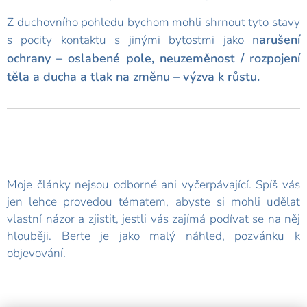
Z duchovního pohledu bychom mohli shrnout tyto stavy
arušení
s pocity kontaktu s jinými bytostmi jako n
ochrany – oslabené pole, n
euzeměnost / rozpojení
těla a ducha a t
lak na změnu – výzva k růstu.
Moje články nejsou odborné ani vyčerpávající. Spíš vás
jen lehce provedou tématem, abyste si mohli udělat
vlastní názor a zjistit, jestli vás zajímá podívat se na něj
hlouběji. Berte je jako malý náhled, pozvánku k
objevování.