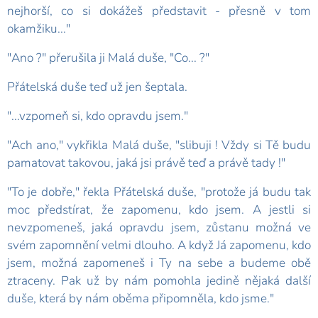
nejhorší, co si dokážeš představit - přesně v tom
okamžiku..."
"Ano ?" přerušila ji Malá duše, "Co... ?"
Přátelská duše teď už jen šeptala.
"...vzpomeň si, kdo opravdu jsem."
"Ach ano," vykřikla Malá duše, "slibuji ! Vždy si Tě budu
pamatovat takovou, jaká jsi právě teď a právě tady !"
"To je dobře," řekla Přátelská duše, "protože já budu tak
moc předstírat, že zapomenu, kdo jsem. A jestli si
nevzpomeneš, jaká opravdu jsem, zůstanu možná ve
svém zapomnění velmi dlouho. A když Já zapomenu, kdo
jsem, možná zapomeneš i Ty na sebe a budeme obě
ztraceny. Pak už by nám pomohla jedině nějaká další
duše, která by nám oběma připo­mněla, kdo jsme."