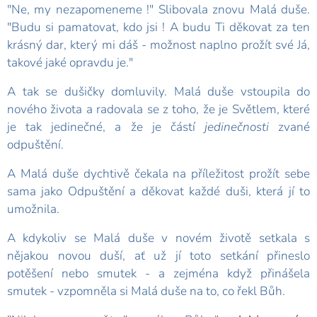
"Ne, my nezapomeneme !" Slibovala znovu Malá duše.
"Budu si pamatovat, kdo jsi ! A budu Ti děkovat za ten
krásný dar, který mi dáš - možnost naplno prožít své Já,
takové jaké opravdu je."
A tak se dušičky domluvily. Malá duše vstoupila do
nového života a radovala se z toho, že je Světlem, které
je tak jedinečné, a že je částí
jedinečnosti
zvané
odpuštění.
A Malá duše dychtivě čekala na příležitost prožít sebe
sama jako Odpuštění a děkovat každé duši, která jí to
umožnila.
A kdykoliv se Malá duše v novém životě setkala s
nějakou novou duší, ať už jí toto setkání přineslo
potěšení nebo smutek - a zejména když přinášela
smutek - vzpomněla si Malá duše na to, co řekl Bůh.