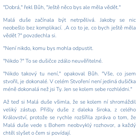
"Dobrá," řekl Bůh, "Ještě něco bys ale měla vědět."
Malá duše začínala být netrpělivá. Jakoby se nic
neobešlo bez komplikací. ,A co to je, co bych ještě měla
vědět ?" povzdechla si.
"Není nikdo, komu bys mohla odpustit.
"Nikdo ?" To se dušičce zdálo neuvěřitelné.
"Nikdo takový tu není," opakoval Bůh. "Vše, co jsem
stvořil, je dokonalé. V celém Stvoření není jediná dušička
méně dokonalá než jsi Ty. Jen se kolem sebe rozhlédni."
Až teď si Malá duše všimla, že se kolem ní shromáždil
veliký zástup. Přišly duše z daleka široka, z celého
Království, protože se rychle rozšířila zpráva o tom, že
Malá duše vede s Bohem neobvyklý rozhovor, a každý
chtěl slyšet o čem si povídají.