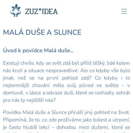
MALÁ DUŠE A SLUNCE
Úvod k povídce Malá duše...
Existují chvíle, kdy se svět zdá být příliš těžký, lidé kolem
nás krutí a situace nespravedlivé. Ale co kdyby vše bylo
jinak, než se na první pohled zdá? Co kdyby i to
nejtemnější chování mělo svůj původ ve světle – v
domluvě, v lásce a odvaze duší, které se rozhodly sehrát
pro nás ty nejtěžší role?
Povídka
Malá duše a Slunce
přináší jiný pohled na život.
Připomíná, že to, co zde prožíváme jako bolest a utrpení,
je často hlubší lekcí – dohodou mezi dušemi, které se