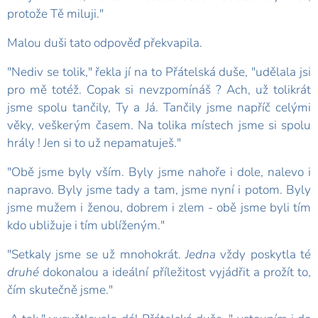
protože Tě miluji."
Malou duši tato odpověď překvapila.
"Nediv se tolik," řekla jí na to Přátelská duše, "udělala jsi
pro mě totéž. Copak si nevzpomínáš ? Ach, už tolikrát
jsme spolu tančily, Ty a Já. Tančily jsme napříč celými
věky, veškerým časem. Na tolika místech jsme si spolu
hrály ! Jen si to už nepamatuješ."
"Obě jsme byly vším. Byly jsme nahoře i dole, nalevo i
napravo. Byly jsme tady a tam, jsme nyní i potom. Byly
jsme mužem i ženou, dobrem i zlem - obě jsme byli tím
kdo ubližuje i tím ublíženým."
"Setkaly jsme se už mnohokrát.
Jedna
vždy poskytla té
druhé
dokonalou a ideální příležitost vyjádřit a prožít to,
čím skutečně jsme."