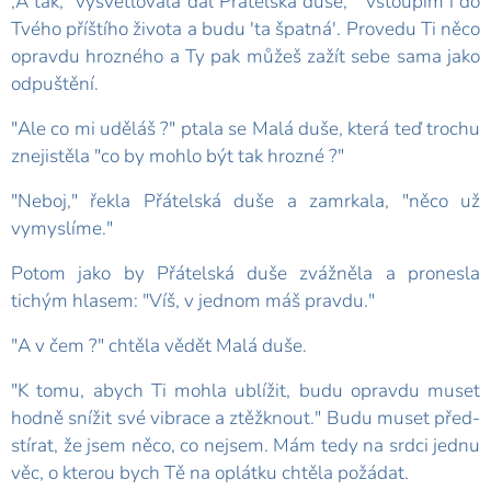
,A tak," vysvětlovala dál Přátelská duše, " vstoupím i do
Tvého příštího života a budu 'ta špatná'. Provedu Ti něco
opravdu hrozného a Ty pak můžeš zažít sebe sama jako
odpuštění.
"Ale co mi uděláš ?" ptala se Malá duše, která teď trochu
znejistěla "co by mohlo být tak hrozné ?"
"Neboj," řekla Přátelská duše a zamrkala, "něco už
vymyslíme."
Potom jako by Přátelská duše zvážněla a pronesla
tichým hlasem: "Víš, v jednom máš pravdu."
"A v čem ?" chtěla vědět Malá duše.
"K tomu, abych Ti mohla ublížit, budu opravdu muset
hodně snížit své vibrace a ztěžknout." Budu muset před­
stírat, že jsem něco, co nejsem. Mám tedy na srdci jednu
věc, o kterou bych Tě na oplátku chtěla požádat.