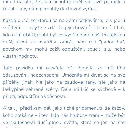
milují natolik, že jsou ochotny obětovat své pohodlí a
čistotu, aby nám pomohly duchovně vyrůst.
Každá duše, se kterou se na Zemi setkáváme, je v jádru
světlem – i když se zdá, že její chování je temné. I ten,
kdo nám ublíží, mohl být ve vyšší rovině naší Přátelskou
duší, která se odvážila zahrát nám roli "padoucha",
abychom my mohli zažít odpuštění, soucit, sílu nebo
vlastní hodnotu.
Tato povídka mi otevřela oči. Spadla ze mě tíha
odsuzování, nepochopení. Umožnila mi dívat se na své
příběhy jinak. Ne jako na osudové rány, ale jako na
láskyplně sehrané scény. Dala mi klíč ke svobodě – k
přijetí, odpuštění a vděčnosti.
A tak ji předávám dál, jako tiché připomenutí, že každý,
koho potkáme – i ten, kdo nás hluboce zraní – může být
ve skutečnosti duší plnou světla, která se jen na čas