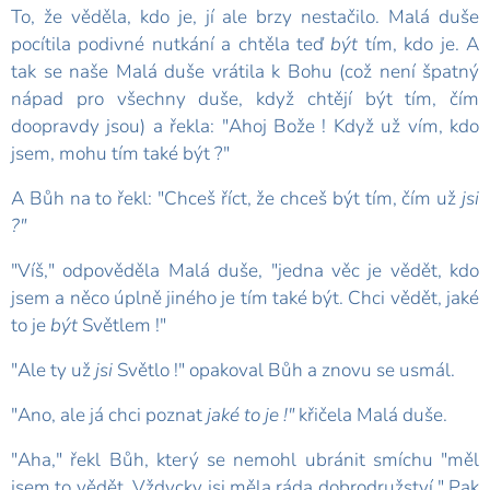
To, že věděla, kdo je, jí ale brzy nestačilo. Malá duše
pocítila podivné nutkání a chtěla teď
být
tím, kdo je. A
tak se naše Malá duše vrátila k Bohu (což není špatný
nápad pro všechny duše, když chtějí být tím, čím
doopravdy jsou) a řekla: "Ahoj Bože ! Když už vím, kdo
jsem, mohu tím také být ?"
A Bůh na to řekl: "Chceš říct, že chceš být tím, čím už
jsi
?"
"Víš," odpověděla Malá duše, "jedna věc je vědět, kdo
jsem a něco úplně jiného je tím také být. Chci vědět, jaké
to je
být
Světlem !"
"Ale ty už
jsi
Světlo !" opakoval Bůh a znovu se usmál.
"Ano, ale já chci poznat
jaké to je !"
křičela Malá duše.
"Aha," řekl Bůh, který se nemohl ubránit smíchu "měl
jsem to vědět. Vždycky jsi měla ráda dobrodružství." Pak