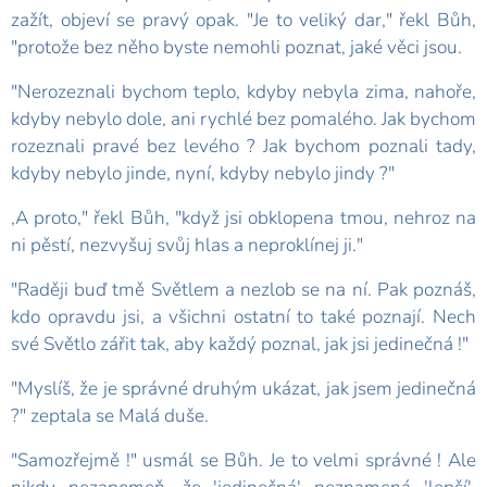
zažít, objeví se pravý opak. "Je to veliký dar," řekl Bůh,
"protože bez něho byste nemohli poznat, jaké věci jsou.
"Nerozeznali bychom teplo, kdyby nebyla zima, nahoře,
kdyby nebylo dole, ani rychlé bez pomalého. Jak bychom
rozeznali pravé bez levého ? Jak bychom poznali tady,
kdyby nebylo jinde, nyní, kdyby nebylo jindy ?"
,A proto," řekl Bůh, "když jsi obklopena tmou, nehroz na
ni pěstí, nezvyšuj svůj hlas a neproklínej ji."
"Raději buď tmě Světlem a nezlob se na ní. Pak poznáš,
kdo opravdu jsi, a všichni ostatní to také poznají. Nech
své Světlo zářit tak, aby každý poznal, jak jsi jedinečná !"
"Myslíš, že je správné druhým ukázat, jak jsem jedinečná
?" zeptala se Malá duše.
"Samozřejmě !" usmál se Bůh. Je to velmi správné ! Ale