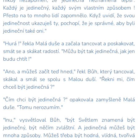
nikdy nezapomeň, že 'jedinečná' neznamená 'lepší'.
Každý je jedinečný, každý svým vlastním způsobem !
Přesto na to mnoho lidí zapomnělo. Když uvidí, že svou
jedinečnost ukazuješ ty, pochopí, že je správné, aby byli
jedineční také oni."
"Hurá !" řekla Malá duše a začala tancovat a poskakovat,
smát se a skákat radostí. "Můžu být tak jedinečná, jak jen
budu chtít !"
"Ano, a můžeš začít teď hned," řekl Bůh, který tancoval,
skákal a smál se spolu s Malou duší. "Řekni mi, čím
chceš být jedinečná ?"
"Čím chci být jedinečná ?" opakovala zamyšleně Malá
duše. "Tomu nerozumím."
"Inu," vysvětloval Bůh, "být Světlem znamená být
jedinečný, být něčím zvláštní. A jedinečná můžeš být
mnoha způsoby. Můžeš třeba být hodná, vlídná, tvořivá