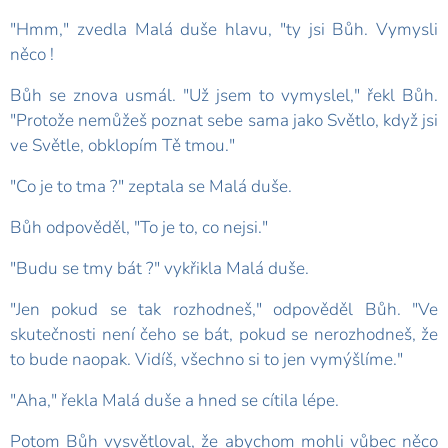
"Hmm," zvedla Malá duše hlavu, "ty jsi Bůh. Vymysli
něco !
Bůh se znova usmál. "Už jsem to vymyslel," řekl Bůh.
"Protože nemůžeš poznat sebe sama jako Světlo, když jsi
ve Světle, obklopím Tě tmou."
"Co je to tma ?" zeptala se Malá duše.
Bůh odpověděl, "To je to, co nejsi."
"Budu se tmy bát ?" vykřikla Malá duše.
"Jen pokud se tak rozhodneš," odpověděl Bůh. "Ve
skutečnosti není čeho se bát, pokud se nerozhodneš, že
to bude naopak. Vidíš, všechno si to jen vymýšlíme."
"Aha," řekla Malá duše a hned se cítila lépe.
Potom Bůh vysvětloval, že abychom mohli vůbec něco