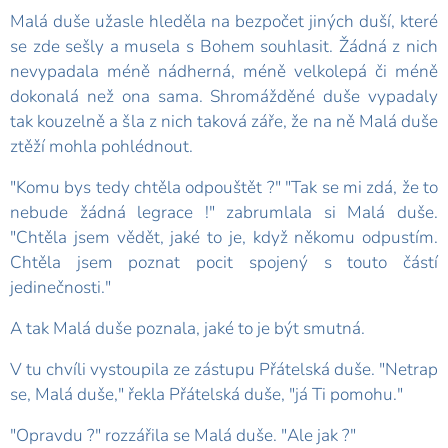
Malá duše užasle hleděla na bezpočet jiných duší, které
se zde sešly a musela s Bohem souhlasit. Žádná z nich
nevypadala méně nádherná, méně velkolepá či méně
dokonalá než ona sama. Shromážděné duše vypadaly
tak kouzelně a šla z nich taková záře, že na ně Malá duše
ztěží mohla pohlédnout.
"Komu bys tedy chtěla odpouštět ?" "Tak se mi zdá, že to
nebude žádná legrace !" zabrumlala si Malá duše.
"Chtěla jsem vědět, jaké to je, když někomu odpustím.
Chtěla jsem poznat pocit spojený s touto částí
jedinečnosti."
A tak Malá duše poznala, jaké to je být smutná.
V tu chvíli vystoupila ze zástupu Přátelská duše. "Netrap
se, Malá duše," řekla Přátelská duše, "já Ti pomohu."
"Opravdu ?" rozzářila se Malá duše. "Ale jak ?"