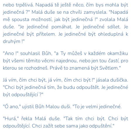
nebo trpělivá. Napadá tě ještě něco, čím bys mohla být
jedinečná ?" Malá duše se na chvíli zamyslela. "Napadá
mě spousta možností, jak být jedinečná !" zvolala Malá
duše. "Je jedinečné pomáhat. Je jedinečné sdílet. Je
jedinečné být přítelem. Je jedinečné být ohleduplná k
druhým !"
"Ano !" souhlasil Bůh, "a Ty můžeš v každém okamžiku
být všemi těmito věcmi najednou, nebo jen tou
častí,
pro
kterou se rozhodneš. Právě to znamená být Světlem."
Já vím, čím chci být, já vím, čím chci být !" jásala dušička.
"Chci být jedinečná tím, že budu odpouštět. Je jedinečné
být odpouštějící ?"
"Ó ano," ujistil Bůh Malou duši. "To je velmi jedinečné.
"Hurá," řekla Malá duše. "Tak tím chci být. Chci být
odpouštějící. Chci zažít sebe sama jako odpuštění."