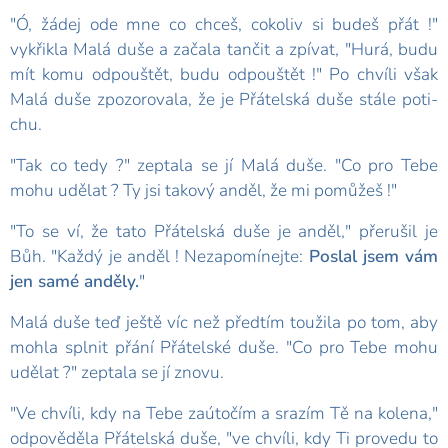
"Ó, žádej ode mne co chceš, cokoliv si budeš přát !"
vykřikla Malá duše a začala tančit a zpívat, "Hurá, budu
mít komu odpouštět, budu odpouštět !" Po chvíli však
Malá duše zpozorovala, že je Přátelská duše stále poti­
chu.
"Tak co tedy ?" zeptala se jí Malá duše. "Co pro Tebe
mohu udělat ? Ty jsi takový anděl, že mi pomůžeš !"
"To se ví, že tato Přátelská duše je anděl," přerušil je
Bůh. "Každý je anděl ! Nezapomínejte:
Poslal jsem vám
jen samé anděly.
"
Malá duše teď ještě víc než předtím toužila po tom, aby
mohla splnit přání Přátelské duše. "Co pro Tebe mohu
udělat ?" zeptala se jí znovu.
"Ve chvíli, kdy na Tebe zaútočím a srazím Tě na kolena,"
odpověděla Přátelská duše, "ve chvíli, kdy Ti provedu to