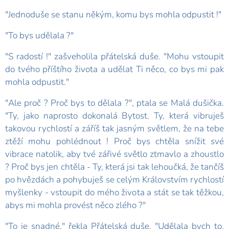
"Jednoduše se stanu někým, komu bys mohla odpustit !"
"To bys udělala ?"
"S radostí !" zašveholila přátelská duše. "Mohu vstoupit
do tvého příštího života a udělat Ti něco, co bys mi pak
mohla odpustit."
"Ale proč ? Proč bys to dělala ?", ptala se Malá dušička.
"Ty, jako naprosto dokonalá Bytost. Ty, která vibruješ
takovou rychlostí a záříš tak jasným světlem, že na tebe
ztěží mohu pohlédnout ! Proč bys chtěla snížit své
vibrace natolik, aby tvé zářivé světlo ztmavlo a zhoustlo
? Proč bys jen chtěla - Ty, která jsi tak lehoučká, že tančíš
po hvězdách a pohybuješ se celým Královstvím rychlostí
myšlenky - vstoupit do mého života a stát se tak těžkou,
abys mi mohla provést něco zlého ?"
"To je snadné," řekla Přátelská duše. "Udělala bych to,