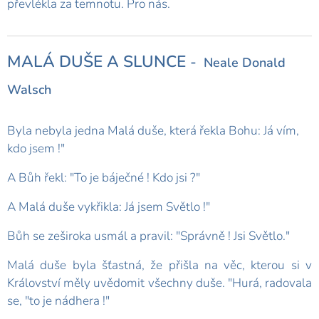
převlékla za temnotu. Pro nás.
MALÁ DUŠE A SLUNCE
-
Neale Donald
Walsch
Byla nebyla jedna Malá duše, která řekla Bohu: Já vím,
kdo jsem !"
A Bůh řekl: "To je báječné ! Kdo jsi ?"
A Malá duše vykřikla: Já jsem Světlo !"
Bůh se zeširoka usmál a pravil: "Správně ! Jsi Světlo."
Malá duše byla šťastná, že přišla na věc, kterou si v
Království měly uvědomit všechny duše. "Hurá, radovala
se, "to je nádhera !"