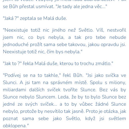
se Bůh přestal usmívat. "Je tady ale jedna věc..."
"Jaká ?" zeptala se Malá duše.
"Neexistuje totiž nic jiného
než
Světlo. Víš, nestvořil
jsem nic, co bys nebyla, a tak pro tebe nebude
jednoduché prožít sama sebe takovou, jakou opravdu jsi.
Neexistuje totiž nic, čím bys nebyla."
"Jak to ?" řekla Malá duše, kterou to trochu zmátlo."
"Podívej se na to takhle," řekl Bůh. "Jsi jako svíčka ve
Slunci. A jsi tam na správném místě. Spolu s miliony,
miliardami dalších svíček tvoříte Slunce. Bez vás by
Slunce nebylo Sluncem. Leda, že by to bylo Slunce bez
jedné ze svých svíček... a to by vůbec žádné Slunce
nebylo, protože by nesvítilo tak jasně. Proto je otázka, jak
poznat sama sebe jako Světlo, když jsi
světlem
obklopena."