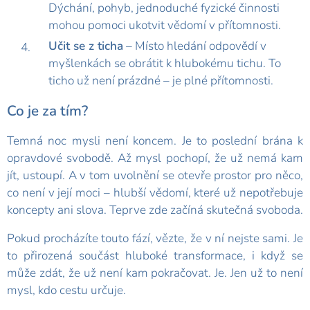
Dýchání, pohyb, jednoduché fyzické činnosti
mohou pomoci ukotvit vědomí v přítomnosti.
Učit se z ticha
– Místo hledání odpovědí v
myšlenkách se obrátit k hlubokému tichu. To
ticho už není prázdné – je plné přítomnosti.
Co je za tím?
Temná noc mysli není koncem. Je to poslední brána k
opravdové svobodě. Až mysl pochopí, že už nemá kam
jít, ustoupí. A v tom uvolnění se otevře prostor pro něco,
co není v její moci – hlubší vědomí, které už nepotřebuje
koncepty ani slova. Teprve zde začíná skutečná svoboda.
Pokud procházíte touto fází, vězte, že v ní nejste sami. Je
to přirozená součást hluboké transformace, i když se
může zdát, že už není kam pokračovat. Je. Jen už to není
mysl, kdo cestu určuje.