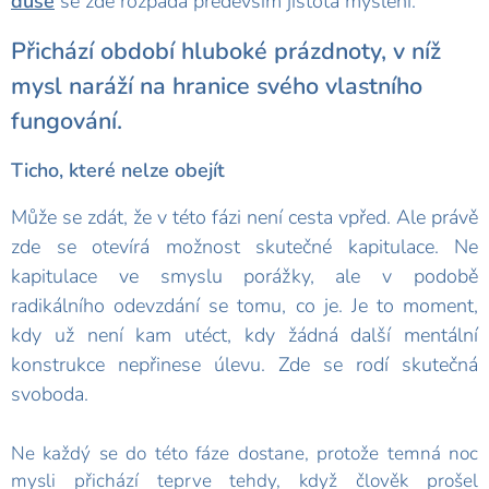
duše
se zde rozpadá především jistota myšlení.
Přichází období hluboké prázdnoty, v níž
mysl naráží na hranice svého vlastního
fungování.
Ticho, které nelze obejít
Může se zdát, že v této fázi není cesta vpřed. Ale právě
zde se otevírá možnost skutečné kapitulace. Ne
kapitulace ve smyslu porážky, ale v podobě
radikálního odevzdání se tomu, co je. Je to moment,
kdy už není kam utéct, kdy žádná další mentální
konstrukce nepřinese úlevu. Zde se rodí skutečná
svoboda.
Ne každý se do této fáze dostane, protože temná noc
mysli přichází teprve tehdy, když člověk prošel