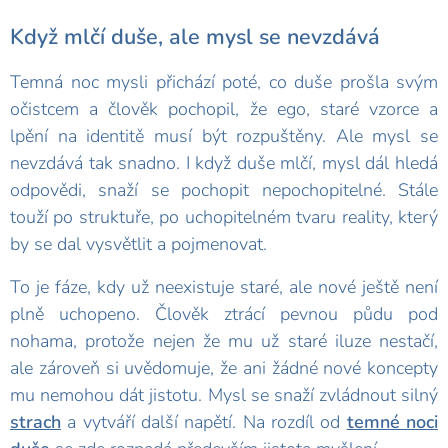
Když mlčí duše, ale mysl se nevzdává
Temná noc mysli přichází poté, co duše prošla svým
očistcem a člověk pochopil, že ego, staré vzorce a
lpění na identitě musí být rozpuštěny. Ale mysl se
nevzdává tak snadno. I když duše mlčí, mysl dál hledá
odpovědi, snaží se pochopit nepochopitelné. Stále
touží po struktuře, po uchopitelném tvaru reality, který
by se dal vysvětlit a pojmenovat.
To je fáze, kdy už neexistuje staré, ale nové ještě není
plně uchopeno. Člověk ztrácí pevnou půdu pod
nohama, protože nejen že mu už staré iluze nestačí,
ale zároveň si uvědomuje, že ani žádné nové koncepty
mu nemohou dát jistotu. Mysl se snaží zvládnout silný
strach
a vytváří další napětí. Na rozdíl od
temné noci