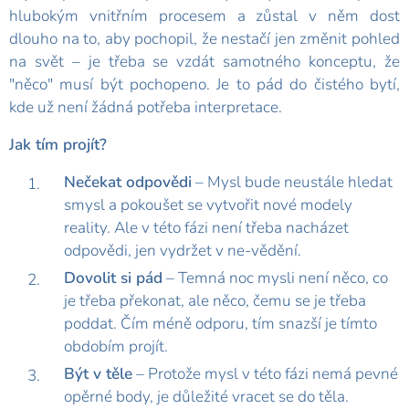
hlubokým vnitřním procesem a zůstal v něm dost
dlouho na to, aby pochopil, že nestačí jen změnit pohled
na svět – je třeba se vzdát samotného konceptu, že
"něco" musí být pochopeno. Je to pád do čistého bytí,
kde už není žádná potřeba interpretace.
Jak tím projít?
Nečekat odpovědi
– Mysl bude neustále hledat
smysl a pokoušet se vytvořit nové modely
reality. Ale v této fázi není třeba nacházet
odpovědi, jen vydržet v ne-vědění.
Dovolit si pád
– Temná noc mysli není něco, co
je třeba překonat, ale něco, čemu se je třeba
poddat. Čím méně odporu, tím snazší je tímto
obdobím projít.
Být v těle
– Protože mysl v této fázi nemá pevné
opěrné body, je důležité vracet se do těla.