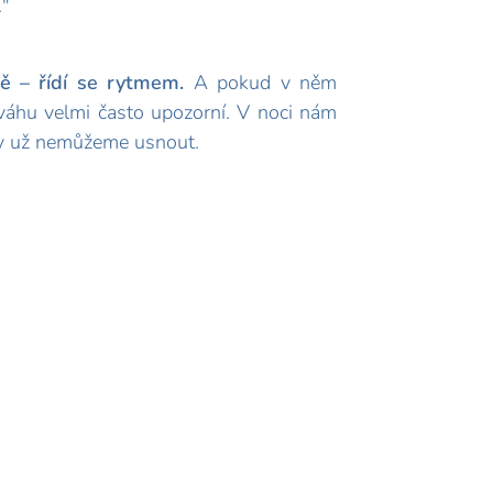
."
ně – řídí se rytmem.
A pokud v něm
ováhu velmi často upozorní. V noci nám
hdy už nemůžeme usnout.