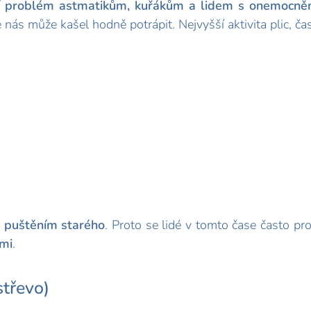
 problém astmatikům, kuřákům a lidem s onemocněn
nás může kašel hodně potrápit. Nejvyšší aktivita plic, ča
a puštěním starého
. Proto se lidé v tomto čase často pr
mi
.
střevo)