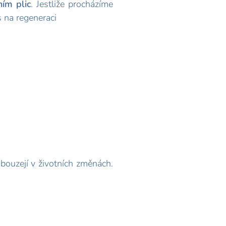
ím plic
. Jestliže procházíme
s na regeneraci
obouzejí v životních změnách.