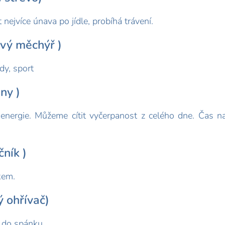
 nejvíce únava po jídle, probíhá trávení.
vý měchýř )
ody, sport
ny )
nergie. Můžeme cítit vyčerpanost z celého dne. Čas na 
ník )
nkem.
ý ohřívač)
d do spánku.