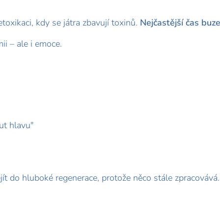
oxikaci, kdy se játra zbavují toxinů.
Nejčastější čas buze
ii – ale i emoce.
t hlavu"
ejít do hluboké regenerace, protože něco stále zpracovává.