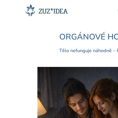
ORGÁNOVÉ HO
Tělo nefunguje náhodně – ř