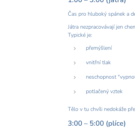
Čas pro hluboký spánek a det
Játra nezpracovávají jen chem
Typické je:
přemýšlení
vnitřní tlak
neschopnost "vypnou
potlačený vztek
Tělo v tu chvíli nedokáže př
3:00 – 5:00 (plíce)