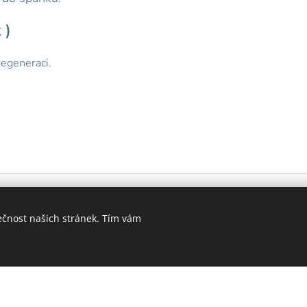
 )
regeneraci.
zuzidea © 2026 Všechna práva vyhrazena
ečnost našich stránek. Tím vám
Vytvořeno službou
Webnode
Cookies