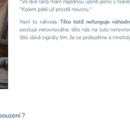
"Ve dvě ráno mám najednou úplně jasno v hlavě
"Kolem páté už prostě neusnu."
Není to náhoda.
Tělo totiž nefunguje náhod
existuje nerovnováha, tělo nás na tuto nerovn
tělo dává signály tím, že se probudíme a mno
bouzení ?