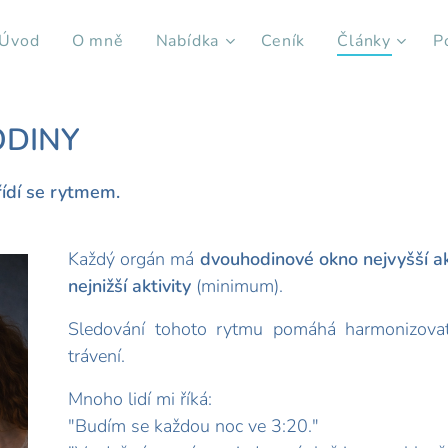
Úvod
O mně
Nabídka
Ceník
Články
P
DINY
ídí se rytmem.
Každý orgán má
dvouhodinové okno nejvyšší ak
nejnižší aktivit
y
(minimum).
Sledování tohoto rytmu pomáhá harmonizovat 
trávení.
Mnoho lidí mi říká:
"Budím se každou noc ve 3:20."