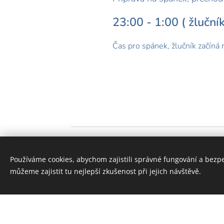
23:00 - 1:00 ( žlučník
Čas pro spánek, žlučník začíná 
Používáme cookies, abychom zajistili správné fungování a bezp
můžeme zajistit tu nejlepší zkušenost při jejich návštěvě.
Vytvořte si webové stránky zdarma!